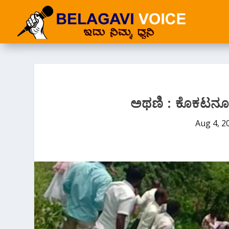
ಅಥಣಿ : ಕೊಕಟನೂರ 
Aug 4, 2