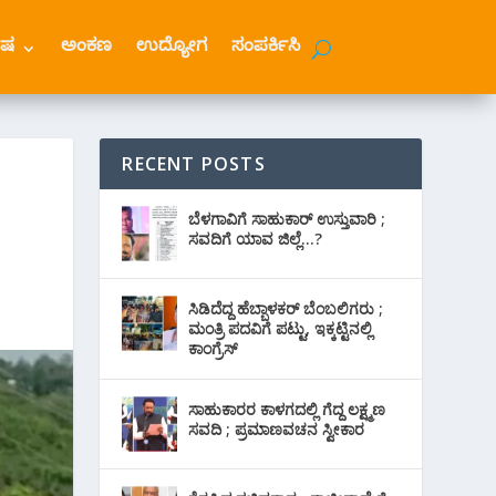
ೇಷ
ಅಂಕಣ
ಉದ್ಯೋಗ
ಸಂಪರ್ಕಿಸಿ
RECENT POSTS
ಬೆಳಗಾವಿಗೆ ಸಾಹುಕಾರ್ ಉಸ್ತುವಾರಿ ;
ಸವದಿಗೆ ಯಾವ ಜಿಲ್ಲೆ…?
ಸಿಡಿದೆದ್ದ ಹೆಬ್ಬಾಳಕರ್ ಬೆಂಬಲಿಗರು ;
ಮಂತ್ರಿ ಪದವಿಗೆ ‌ಪಟ್ಟು, ಇಕ್ಕಟ್ಟಿನಲ್ಲಿ
ಕಾಂಗ್ರೆಸ್
ಸಾಹುಕಾರರ ಕಾಳಗದಲ್ಲಿ ಗೆದ್ದ ಲಕ್ಷ್ಮಣ
ಸವದಿ ; ಪ್ರಮಾಣವಚನ ಸ್ವೀಕಾರ