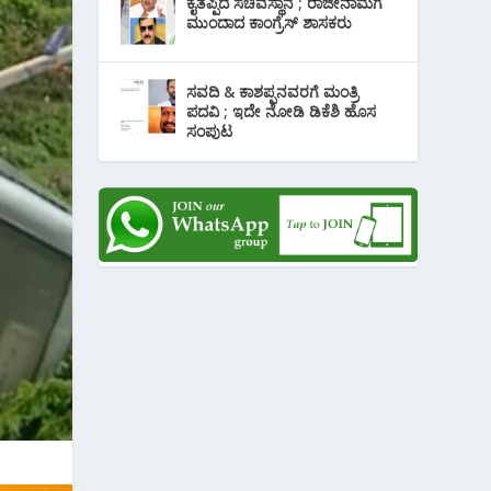
ಕೈತಪ್ಪಿದ ಸಚಿವಸ್ಥಾನ ; ರಾಜೀನಾಮೆಗೆ
ಮುಂದಾದ ಕಾಂಗ್ರೆಸ್ ‌ಶಾಸಕರು
ಸವದಿ & ಕಾಶಪ್ಪನವರಗೆ ಮಂತ್ರಿ
ಪದವಿ ; ಇದೇ ನೋಡಿ‌ ಡಿಕೆಶಿ ಹೊಸ
ಸಂಪುಟ