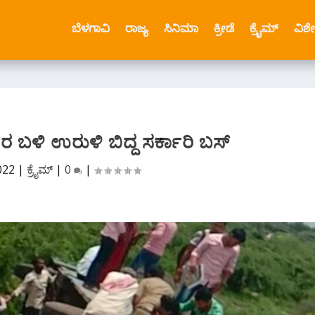
ಬೆಳಗಾವಿ
ರಾಜ್ಯ
ಸಿನಿಮಾ
ಕ್ರೀಡೆ
ಕ್ರೈಮ್
ವಿಶ
ಬಳಿ ಉರುಳಿ ಬಿದ್ದ ಸರ್ಕಾರಿ ಬಸ್
022
|
ಕ್ರೈಮ್
|
0
|