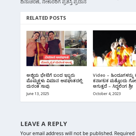
ದಿನಾಚರಣೆ, ನೇಕಾರರಿಗೆ ಪ್ರಶಸ್ತಿ ಪ್ರದಾನ
RELATED POSTS
ಅಜ್ಜಿಯ ಭೇಟಿಗೆ ಬಂದ ಇಬ್ಬರು
Video – ಹಿಂದೂಗಳನ್ನು ಕೆಣ
ಮೊಮ್ಮಕ್ಕಳು ವಿಮಾನ ಅಪಘಾತದಲ್ಲಿ
ಕರ್ನಾಟಕ ಮತ್ತೊಂದು ಗೋದ
ದುರಂತ ಸಾವು
ಆಗುತ್ತದೆ – ಸಿದ್ಧಲಿಂಗ ಶ್ರೀ
June 13, 2025
October 4, 2023
LEAVE A REPLY
Your email address will not be published.
Required 