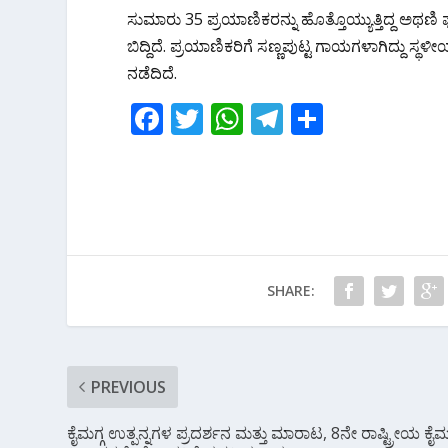
o
A
a
ಸುಮಾರು 35 ಪ್ರಯಾಣಿಕರನ್ನು ಹೊತ್ತೊಯ್ಯುತ್ತಿದ್ದ ಅಥಣಿ
o
p
m
ಬಿದ್ದಿದೆ. ಪ್ರಯಾಣಿಕರಿಗೆ ಸಣ್ಣಪುಟ್ಟ ಗಾಯಗಳಾಗಿದ್ದು ಸ್ಥ
k
p
ನಡೆದಿದೆ.
F
T
W
T
S
ac
w
h
el
h
e
itt
at
e
ar
b
er
s
gr
e
o
A
a
o
p
m
SHARE:
k
p
PREVIOUS
ಕೈಮಗ್ಗ ಉತ್ಪನ್ನಗಳ ಪ್ರದರ್ಶನ ಮತ್ತು ಮಾರಾಟ, 8ನೇ ರಾಷ್ಟ್ರೀಯ ಕೈಮಗ