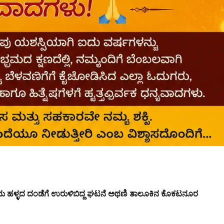
 ಒಂದು ಹಳ್ಳದ ದಂಡೆಗೆ ಉರುಳಿಬಿದ್ದ ಘಟನೆ ಅಥಣಿ ತಾಲೂಕಿನ ಕೊಕಟನೂರ