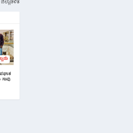
ಜಿಲ್ಲಾಡಳಿತ
 ಅಪಘಾತ
 ಸಾವು