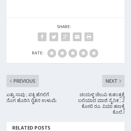
e
itt
at
e
ar
b
er
s
gr
e
o
A
a
SHARE:
o
p
m
k
p
RATE:
PREVIOUS
NEXT
ಎತ್ತು ಸಾವು ; ಪತ್ನಿ ಹೆಗಲಿಗೆ
ಚಂದುಳ್ಳಿ ಚೆಲುವಿ ಕುತಂತ್ರಕ್ಕೆ
ನೊಗ ಹೊರಿಸಿ ರೈತನ ಉಳುಮೆ
ಬಲಿಯಾದ ಮಾಜಿ ಸೈನಿಕ ; 2
ಕೋಟಿ ರೂ. ವಿಮಾ ಹಣಕ್ಕೆ
ಕೊಲೆ..!
RELATED POSTS