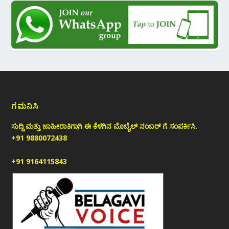
ಗಮನಿಸಿ
ಸುದ್ದಿ ಮತ್ತು ಜಾಹೀರಾತಿಗಾಗಿ ಈ ಕೆಳಗಿನ ಮೊಬೈಲ್ ನಂಬರ್ ಗೆ ಸಂಪರ್ಕಿಸಿ.
+91 9880072438
+91 9164115843