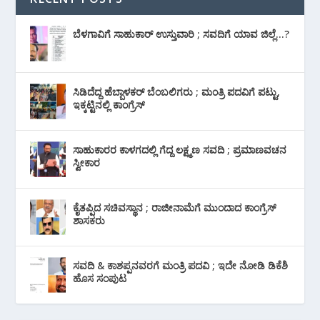
ಬೆಳಗಾವಿಗೆ ಸಾಹುಕಾರ್ ಉಸ್ತುವಾರಿ ; ಸವದಿಗೆ ಯಾವ ಜಿಲ್ಲೆ…?
ಸಿಡಿದೆದ್ದ ಹೆಬ್ಬಾಳಕರ್ ಬೆಂಬಲಿಗರು ; ಮಂತ್ರಿ ಪದವಿಗೆ ‌ಪಟ್ಟು,
ಇಕ್ಕಟ್ಟಿನಲ್ಲಿ ಕಾಂಗ್ರೆಸ್
ಸಾಹುಕಾರರ ಕಾಳಗದಲ್ಲಿ ಗೆದ್ದ ಲಕ್ಷ್ಮಣ ಸವದಿ ; ಪ್ರಮಾಣವಚನ
ಸ್ವೀಕಾರ
ಕೈತಪ್ಪಿದ ಸಚಿವಸ್ಥಾನ ; ರಾಜೀನಾಮೆಗೆ ಮುಂದಾದ ಕಾಂಗ್ರೆಸ್
‌ಶಾಸಕರು
ಸವದಿ & ಕಾಶಪ್ಪನವರಗೆ ಮಂತ್ರಿ ಪದವಿ ; ಇದೇ ನೋಡಿ‌ ಡಿಕೆಶಿ
ಹೊಸ ಸಂಪುಟ