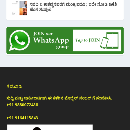
ಸವದಿ & ಕಾಶಪ್ಪನವರಗೆ ಮಂತ್ರಿ ಪದವಿ ; ಇದೇ ನೋಡಿ‌ ಡಿಕೆಶಿ
ಹೊಸ ಸಂಪುಟ
ಗಮನಿಸಿ
ಸುದ್ದಿ ಮತ್ತು ಜಾಹೀರಾತಿಗಾಗಿ ಈ ಕೆಳಗಿನ ಮೊಬೈಲ್ ನಂಬರ್ ಗೆ ಸಂಪರ್ಕಿಸಿ.
+91 9880072438
+91 9164115843