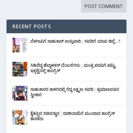
RECENT POSTS
ಬೆಳಗಾವಿಗೆ ಸಾಹುಕಾರ್ ಉಸ್ತುವಾರಿ ; ಸವದಿಗೆ ಯಾವ ಜಿಲ್ಲೆ…?
ಸಿಡಿದೆದ್ದ ಹೆಬ್ಬಾಳಕರ್ ಬೆಂಬಲಿಗರು ; ಮಂತ್ರಿ ಪದವಿಗೆ ‌ಪಟ್ಟು,
ಇಕ್ಕಟ್ಟಿನಲ್ಲಿ ಕಾಂಗ್ರೆಸ್
ಸಾಹುಕಾರರ ಕಾಳಗದಲ್ಲಿ ಗೆದ್ದ ಲಕ್ಷ್ಮಣ ಸವದಿ ; ಪ್ರಮಾಣವಚನ
ಸ್ವೀಕಾರ
ಕೈತಪ್ಪಿದ ಸಚಿವಸ್ಥಾನ ; ರಾಜೀನಾಮೆಗೆ ಮುಂದಾದ ಕಾಂಗ್ರೆಸ್
‌ಶಾಸಕರು