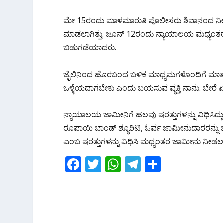
ಮೇ 15ರಂದು ಮಾಳಮಾರುತಿ ಪೊಲೀಸರು ಶಿವಾನಂದ ನೀಲಣ್ಣವ
ಮಾಡಲಾಗಿತ್ತು. ಜೂನ್ 12ರಂದು ನ್ಯಾಯಾಲಯ ಮಧ್ಯಂತರ
ಬಿಡುಗಡೆಯಾದರು.
ಜೈಲಿನಿಂದ ಹೊರಬಂದ ಬಳಿಕ ಮಾಧ್ಯಮಗಳೊಂದಿಗೆ ಮಾತ
ಒಳ್ಳೆಯದಾಗಬೇಕು ಎಂದು ಬಯಸುವ ವ್ಯಕ್ತಿ ನಾನು. ಬೇರೆ ಏನು
ನ್ಯಾಯಾಲಯ ಜಾಮೀನಿಗೆ ಹಲವು ಷರತ್ತುಗಳನ್ನು ವಿಧಿಸಿದ್ದ
ರೂಪಾಯಿ ಬಾಂಡ್ ಶ್ಯೂರಿಟಿ, ಓರ್ವ ಜಾಮೀನುದಾರರನ್ನ
ಎಂಬ ಷರತ್ತುಗಳನ್ನು ವಿಧಿಸಿ ಮಧ್ಯಂತರ ಜಾಮೀನು ನೀಡಲಾ
F
T
W
T
S
ac
w
h
el
h
e
itt
at
e
ar
b
er
s
gr
e