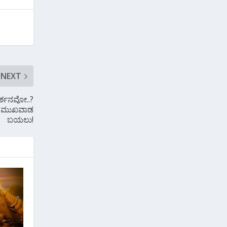
NEXT
ರ್ಶನವೋ..?
ಿ ಮುಖವಾಡ
ಬಯಲು!