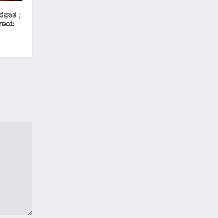
ಅಪಘಾತ ;
 ಗಾಯ