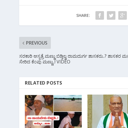
o
A
a
o
p
m
SHARE:
k
p
PREVIOUS
ಸರಕಾರಿ ಆಸ್ಪತ್ರೆ ಮಣ್ಣು ಬಿಡ್ತಿಲ್ವ ರಾಮದುರ್ಗ ‌ಶಾಸಕರು..? ಶಾಸಕರ ಮ
ಸೇರಿದ ಕೆಂಪು ಮಣ್ಣು..! VIDEO
RELATED POSTS