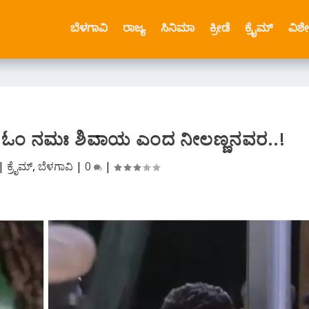
ಬೆಳಗಾವಿ
ರಾಜ್ಯ
ಸಿನಿಮಾ
ಕ್ರೀಡೆ
ಕ್ರೈಮ್
ವಿಶ
ಂತೆ ಓಂ ನಮಃ ಶಿವಾಯ ಎಂದ ನೀಲಣ್ಣನವರ..!
|
ಕ್ರೈಮ್
,
ಬೆಳಗಾವಿ
|
0
|