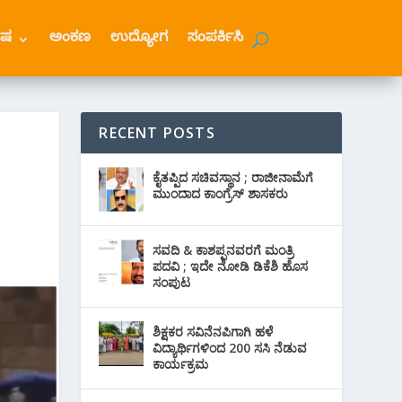
ೇಷ
ಅಂಕಣ
ಉದ್ಯೋಗ
ಸಂಪರ್ಕಿಸಿ
RECENT POSTS
ಕೈತಪ್ಪಿದ ಸಚಿವಸ್ಥಾನ ; ರಾಜೀನಾಮೆಗೆ
ಮುಂದಾದ ಕಾಂಗ್ರೆಸ್ ‌ಶಾಸಕರು
ಸವದಿ & ಕಾಶಪ್ಪನವರಗೆ ಮಂತ್ರಿ
ಪದವಿ ; ಇದೇ ನೋಡಿ‌ ಡಿಕೆಶಿ ಹೊಸ
ಸಂಪುಟ
ಶಿಕ್ಷಕರ ಸವಿನೆನಪಿಗಾಗಿ ಹಳೆ
ವಿದ್ಯಾರ್ಥಿಗಳಿಂದ 200 ಸಸಿ ನೆಡುವ
ಕಾರ್ಯಕ್ರಮ