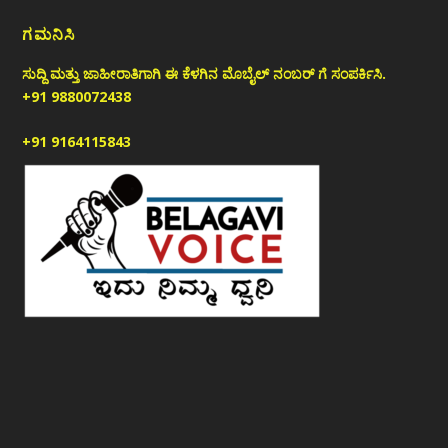
ಗಮನಿಸಿ
ಸುದ್ದಿ ಮತ್ತು ಜಾಹೀರಾತಿಗಾಗಿ ಈ ಕೆಳಗಿನ ಮೊಬೈಲ್ ನಂಬರ್ ಗೆ ಸಂಪರ್ಕಿಸಿ.
+91 9880072438
+91 9164115843