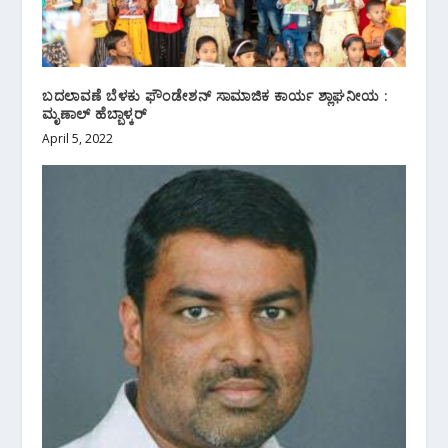
ಬದಲಾವಣೆ ಬೆಳಕು ಫೌಂಡೇಶನ್ ಸಾಮಾಜಿಕ ಕಾರ್ಯ ಶ್ಲಾಘನೀಯ :
ಮೃಣಾಲ್ ಹೆಬ್ಬಾಳ್ಕರ್
April 5, 2022