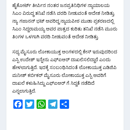
k
p
ಹೈಕೋರ್ಟ್ ತೀರ್ಪಿನ ನಂತರ ಜನಪ್ರತಿನಿಧಿಗಳ ನ್ಯಾಯಾಲಯ‌
ಸಿಎಂ ವಿರುದ್ಧ ತನಿಖೆ ನಡೆಸಿ ವರದಿ ನೀಡುವಂತೆ ಆದೇಶ ನೀಡಿತ್ತು.
ನ್ಯಾ. ಗಜಾನನ್ ಭಟ್ ಅವರಿದ್ದ ನ್ಯಾಯಪೀಠ ಮುಡಾ ಪ್ರಕರಣದಲ್ಲಿ
ಸಿಎಂ ಸಿದ್ದರಾಮಯ್ಯ ಅವರ ಪಾತ್ರದ ಕುರಿತು ತನಿಖೆ ನಡೆಸಿ ಮೂರು
ತಿಂಗಳ‌ ಒಳಗಾಗಿ ವರದಿ ನೀಡುವಂತೆ ಆದೇಶ ನೀಡಿತ್ತು.
ಸಧ್ಯ ಮೈಸೂರು ಲೋಕಾಯುಕ್ತ ಅಂಗಳದಲ್ಲಿ ಕೇಸ್ ಇರುವುದರಿಂದ
ಎಸ್ಪಿ ಉದೇಶ್ ಇನ್ನೇನು ಎಫ್ಐಆರ್ ದಾಖಲಿಸಲಿದ್ದಾರೆ ಎಂದು
ಹೇಳಲಾಗುತ್ತಿದೆ.‌ ಇದಕ್ಕೆ ಸಂಬಂಧಿಸಿದಂತೆ ಲೋಕಾಯುಕ್ತ ಎಡಿಜಿಪಿ
ಮನೀಶ್ ಕರ್ಬಿಕರ್ ಮೈಸೂರು ಲೋಕಾಯುಕ್ತ ಎಸ್ಪಿ ಅವರಿಗೆ
ದಾಖಲೆ ಕಳುಹಿಸಿದ್ದು ಎಫ್ಐಆರ್ ಗೆ ಸಿದ್ದತೆ ನಡೆದಿದೆ
ಎನ್ನಲಾಗುತ್ತಿದೆ.
F
T
W
T
S
ac
w
h
el
h
e
itt
at
e
ar