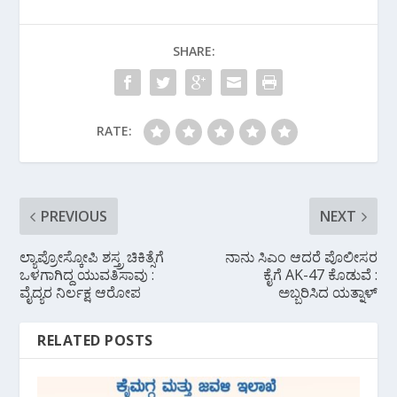
b
er
s
gr
e
o
A
a
SHARE:
o
p
m
k
p
RATE:
PREVIOUS
NEXT
ಲ್ಯಾಪ್ರೋಸ್ಕೋಪಿ ಶಸ್ತ್ರ ಚಿಕಿತ್ಸೆಗೆ
ನಾನು ಸಿಎಂ ಆದರೆ ಪೊಲೀಸರ‌
ಒಳಗಾಗಿದ್ದ ಯುವತಿಸಾವು :
ಕೈಗೆ AK-47 ಕೊಡುವೆ :
ವೈದ್ಯರ ನಿರ್ಲಕ್ಷ ಆರೋಪ
ಅಬ್ಬರಿಸಿದ ಯತ್ನಾಳ್
RELATED POSTS