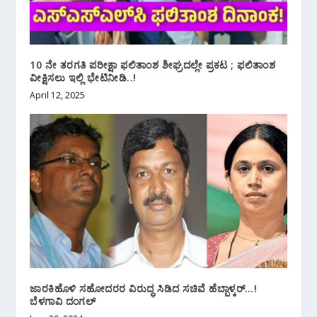
10 ನೇ ತರಗತಿ ಪರೀಕ್ಷಾ ಫಲಿತಾಂಶ ಶೀಘ್ರದಲ್ಲೇ ಪ್ರಕಟ ; ಫಲಿತಾಂಶ
ವೀಕ್ಷಿಸಲು ಇಲ್ಲಿ ಭೇಟಿನೀಡಿ..!
April 12, 2025
ಜಾರಕಿಹೊಳಿ ಸಹೋದರರ ವಿರುದ್ಧ ಸಿಡಿದ ಸಚಿವೆ ಹೆಬ್ಬಾಳ್ಕರ್…!
ಬೆಳಗಾವಿ ದಂಗಲ್