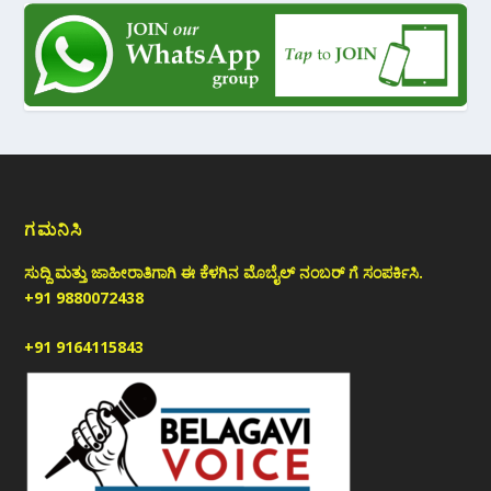
ಗಮನಿಸಿ
ಸುದ್ದಿ ಮತ್ತು ಜಾಹೀರಾತಿಗಾಗಿ ಈ ಕೆಳಗಿನ ಮೊಬೈಲ್ ನಂಬರ್ ಗೆ ಸಂಪರ್ಕಿಸಿ.
+91 9880072438
+91 9164115843