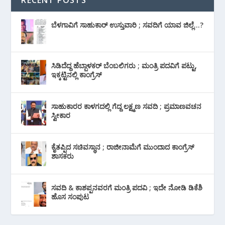
ಬೆಳಗಾವಿಗೆ ಸಾಹುಕಾರ್ ಉಸ್ತುವಾರಿ ; ಸವದಿಗೆ ಯಾವ ಜಿಲ್ಲೆ…?
ಸಿಡಿದೆದ್ದ ಹೆಬ್ಬಾಳಕರ್ ಬೆಂಬಲಿಗರು ; ಮಂತ್ರಿ ಪದವಿಗೆ ‌ಪಟ್ಟು,
ಇಕ್ಕಟ್ಟಿನಲ್ಲಿ ಕಾಂಗ್ರೆಸ್
ಸಾಹುಕಾರರ ಕಾಳಗದಲ್ಲಿ ಗೆದ್ದ ಲಕ್ಷ್ಮಣ ಸವದಿ ; ಪ್ರಮಾಣವಚನ
ಸ್ವೀಕಾರ
ಕೈತಪ್ಪಿದ ಸಚಿವಸ್ಥಾನ ; ರಾಜೀನಾಮೆಗೆ ಮುಂದಾದ ಕಾಂಗ್ರೆಸ್
‌ಶಾಸಕರು
ಸವದಿ & ಕಾಶಪ್ಪನವರಗೆ ಮಂತ್ರಿ ಪದವಿ ; ಇದೇ ನೋಡಿ‌ ಡಿಕೆಶಿ
ಹೊಸ ಸಂಪುಟ