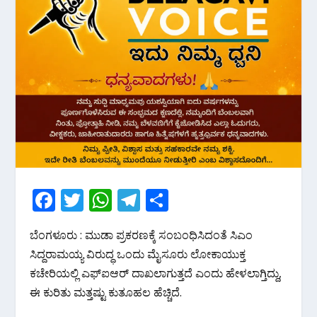
F
T
W
T
S
ac
w
h
el
h
ಬೆಂಗಳೂರು : ಮುಡಾ‌ ಪ್ರಕರಣಕ್ಕೆ ಸಂಬಂಧಿಸಿದಂತೆ ಸಿಎಂ
e
itt
at
e
ar
ಸಿದ್ದರಾಮಯ್ಯ ವಿರುದ್ಧ ಒಂದು ಮೈಸೂರು ಲೋಕಾಯುಕ್ತ
b
er
s
gr
e
ಕಚೇರಿಯಲ್ಲಿ ಎಫ್ಐಆರ್ ದಾಖಲಾಗುತ್ತದೆ ಎಂದು ಹೇಳಲಾಗ್ತಿದ್ದು,
o
A
a
ಈ ಕುರಿತು ಮತ್ತಷ್ಟು ಕುತೂಹಲ ಹೆಚ್ಚಿದೆ.
o
p
m