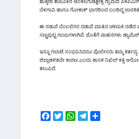
ಹುಕ್ಕೇರಿ ತಾಲೂಕಿನ‌ ಅಂಕಲಗುಡಿಕ್ಷೇತ್ರ ಗ್ರಾಮದ ಪಿಕೆಪಿ
ಬೆಳಗಾವಿ ಹಾಗೂ ಗೋಕಾಕ್ ಭಾಗದಿಂದ ಬಂದಿದ್ದ ಜಾರಕಿಹೊಳ
ಈ ನಡುವೆ ಬೆಂಬಲಿಗರ ನಡುವೆ ಮಾತಿನ ಚಕಮಕಿ ನಡೆದ ಪರಿ
ಸಣ್ಣಪುಟ್ಟ ಗಾಯಗಳಾಗಿವೆ. ಜೊತೆಗೆ ವಾಹನಗಳು ಡ್ಯಾಮೆಜ್
ಇನ್ನೂ ಗಲಾಟೆ ಸಂಭವಿಸಿದರೂ ಪೊಲೀಸರು ತಮ್ಮ ಕರ್ತವ್ಯ ನಿ
ಜಿಲ್ಲಾಡಳಿತವೇ ಕಾರಣ ಎಂದು ಶಾಸಕ ನಿಖಿಲ್ ಕತ್ತಿ ಆರೋಪಿಸ
ತಲುಪಿದೆ.
F
T
W
T
S
ac
w
h
el
h
e
itt
at
e
ar