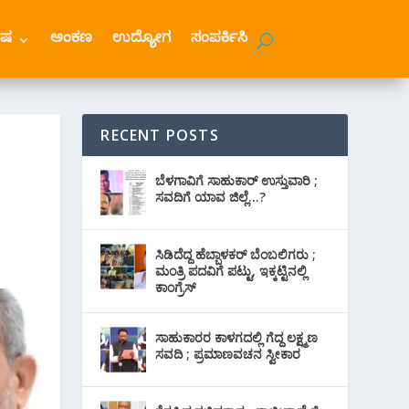
ೇಷ
ಅಂಕಣ
ಉದ್ಯೋಗ
ಸಂಪರ್ಕಿಸಿ
RECENT POSTS
ಬೆಳಗಾವಿಗೆ ಸಾಹುಕಾರ್ ಉಸ್ತುವಾರಿ ;
ಸವದಿಗೆ ಯಾವ ಜಿಲ್ಲೆ…?
ಸಿಡಿದೆದ್ದ ಹೆಬ್ಬಾಳಕರ್ ಬೆಂಬಲಿಗರು ;
ಮಂತ್ರಿ ಪದವಿಗೆ ‌ಪಟ್ಟು, ಇಕ್ಕಟ್ಟಿನಲ್ಲಿ
ಕಾಂಗ್ರೆಸ್
ಸಾಹುಕಾರರ ಕಾಳಗದಲ್ಲಿ ಗೆದ್ದ ಲಕ್ಷ್ಮಣ
ಸವದಿ ; ಪ್ರಮಾಣವಚನ ಸ್ವೀಕಾರ