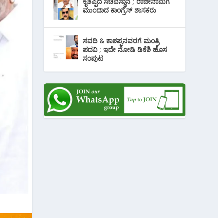
ಕೈತಪ್ಪಿದ ಸಚಿವಸ್ಥಾನ ; ರಾಜೀನಾಮೆಗೆ
ಮುಂದಾದ ಕಾಂಗ್ರೆಸ್ ‌ಶಾಸಕರು
ಸವದಿ & ಕಾಶಪ್ಪನವರಗೆ ಮಂತ್ರಿ
ಪದವಿ ; ಇದೇ ನೋಡಿ‌ ಡಿಕೆಶಿ ಹೊಸ
ಸಂಪುಟ