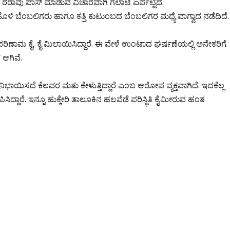
ಎಸ್ ಠರಾವು ಪಾಸ್ ಮಾಡುವ ವಿಚಾರವಾಗಿ ಗಲಾಟೆ ಏರ್ಪಟ್ಟಿದೆ.
ಿ ಬೆಂಬಲಿಗರು ಹಾಗೂ ಕತ್ತಿ‌ ಕುಟುಂಬದ ಬೆಂಬಲಿಗರ ಮಧ್ಯೆ ವಾಗ್ವಾದ ನಡೆದಿದೆ.
ಣಾಮ ಕೈ, ಕೈ ಮಿಲಾಯಿಸಿದ್ದಾರೆ. ಈ ವೇಳೆ ಉಂಟಾದ ಘರ್ಷಣೆಯಲ್ಲಿ ಅನೇಕರಿಗೆ
 ಆಗಿವೆ.
ಭಾಯಿಸದೆ ಕೆಲವರ ಮತು ಕೇಳುತ್ತಿದ್ದಾರೆ ಎಂಬ ಆರೋಪ ವ್ಯಕ್ತವಾಗಿದೆ. ಇದಕೆಲ್ಲ
ಿದ್ದಾರೆ. ಇನ್ನೂ ಹುಕ್ಕೇರಿ ತಾಲೂಕಿನ ಹಲವೆಡೆ ಪರಿಸ್ಥಿತಿ ಕೈಮೀರುವ ಹಂತ