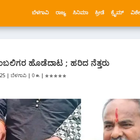
ಬೆಳಗಾವಿ
ರಾಜ್ಯ
ಸಿನಿಮಾ
ಕ್ರೀಡೆ
ಕ್ರೈಮ್
ವಿಶ
ಬೆಂಬಲಿಗರ ಹೊಡೆದಾಟ ; ಹರಿದ ನೆತ್ತರು
025
|
ಬೆಳಗಾವಿ
|
0
|