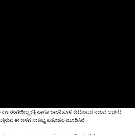
ಾವಣಾ ಕಣ ರಂಗೇರಿದ್ದು ಕತ್ತಿ ಹಾಗೂ ಜಾರಕಿಹೊಳಿ ಕುಟುಂಬದ ನಡುವೆ ಆರ್ಭಟ
ತ್ತಿರುವ ಈ ಕಾಳಗ ಸಾಕಷ್ಟು ಕುತೂಹಲ ಮೂಡಿಸಿದೆ.