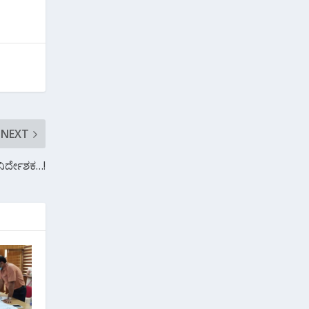
NEXT
 ನಿರ್ದೇಶಕ…!