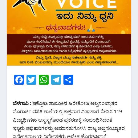
F
T
W
T
S
ac
w
h
el
h
e
itt
at
e
ar
ಬೆಳಗಾವಿ :
ಚಿಕ್ಕೋಡಿ ತಾಲೂಕಿನ ಹಿರೇಕೋಡಿ ಅಲ್ಪಸಂಖ್ಯಾತರ
b
er
s
gr
e
ಮೊರಾರ್ಜಿ ವಸತಿ ಶಾಲೆಯಲ್ಲಿ ಶುಕ್ರವಾರ ವಿಷಾಹಾರ ಸೇವಿಸಿ 119
o
A
a
ವಿದ್ಯಾರ್ಥಿಗಳು ಅಸ್ವಸ್ಥಗೊಂಡ ಪ್ರಕರಣಕ್ಕೆ ಸಂಬಂಧಿಸಿದಂತೆ
o
p
m
ಇಬ್ಬರು ಅಧಿಕಾರಿಗಳನ್ನು ಅಮಾನತುಗೊಳಿಸಿ ರಾಜ್ಯ ಅಲ್ಪಸಂಖ್ಯಾತರ
ನಿರ್ದೇಶನಾಲಯ ನಿರ್ದೇಶಕರು ಆದೇಶ ಹೊರಡಿಸಿದ್ದಾರೆ.