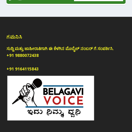
ಗಮನಿಸಿ
ಸುದ್ದಿ ಮತ್ತು ಜಾಹೀರಾತಿಗಾಗಿ ಈ ಕೆಳಗಿನ ಮೊಬೈಲ್ ನಂಬರ್ ಗೆ ಸಂಪರ್ಕಿಸಿ.
+91 9880072438
+91 9164115843