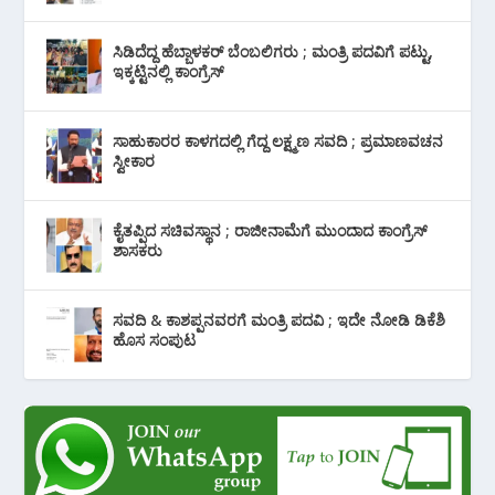
ಸಿಡಿದೆದ್ದ ಹೆಬ್ಬಾಳಕರ್ ಬೆಂಬಲಿಗರು ; ಮಂತ್ರಿ ಪದವಿಗೆ ‌ಪಟ್ಟು,
ಇಕ್ಕಟ್ಟಿನಲ್ಲಿ ಕಾಂಗ್ರೆಸ್
ಸಾಹುಕಾರರ ಕಾಳಗದಲ್ಲಿ ಗೆದ್ದ ಲಕ್ಷ್ಮಣ ಸವದಿ ; ಪ್ರಮಾಣವಚನ
ಸ್ವೀಕಾರ
ಕೈತಪ್ಪಿದ ಸಚಿವಸ್ಥಾನ ; ರಾಜೀನಾಮೆಗೆ ಮುಂದಾದ ಕಾಂಗ್ರೆಸ್
‌ಶಾಸಕರು
ಸವದಿ & ಕಾಶಪ್ಪನವರಗೆ ಮಂತ್ರಿ ಪದವಿ ; ಇದೇ ನೋಡಿ‌ ಡಿಕೆಶಿ
ಹೊಸ ಸಂಪುಟ