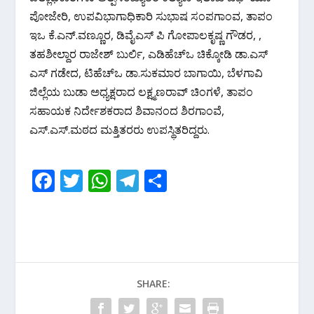
ಪೋಜೇರಿ, ಉಪವಿಭಾಗಾಧಿಕಾರಿ ಸುಭಾಷ ಸಂಪಗಾಂವ, ತಾಪಂ
ಇಒ ಕೆ.ಎನ್.ವಣ್ಣೂರ, ಡಿವೈಎಸ್ ಪಿ ಗೋಪಾಲಕೃಷ್ಣ ಗೌಡರ, ,
ತಹಶೀಲ್ದಾರ ರಾಜೇಶ್ ಬುರ್ಲಿ, ಎಡಿಹೆಚ್ಒ ಚಿಕ್ಕೋಡಿ ಡಾ.ಎಸ್
ಎಸ್ ಗಡೇದ, ಟಿಹೆಚ್ಒ ಡಾ.ಸುಕಮಾರ ಬಾಗಾಯಿ, ಬೆಳಗಾವಿ
ಜಿಲ್ಲೆಯ ಬುಡಾ ಅಧ್ಯಕ್ಷರಾದ ಲಕ್ಷ್ಮಣರಾವ್ ಚಿಂಗಳೆ, ತಾಪಂ
ಸಹಾಯಕ ನಿರ್ದೇಶಕರಾದ ಶಿವಾನಂದ ಶಿರಗಾಂವೆ,
ಎಸ್.ಎಸ್.ಮಠದ ಮತ್ತಿತರರು ಉಪಸ್ಥಿತರಿದ್ದರು.
F
T
W
T
S
ac
w
h
el
h
e
itt
at
e
ar
b
er
s
gr
e
o
A
a
SHARE:
o
p
m