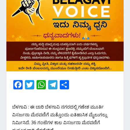
F
T
W
T
S
ac
w
h
el
h
e
itt
at
e
ar
ಬೆಳಗಾವಿ : ಈ ಬಾರಿ ಬೆಳಗಾವಿ ನಗರದಲ್ಲಿ ಗಣೇಶ ಮೂರ್ತಿ
b
er
s
gr
e
ವಿಸರ್ಜನಾ ಮೆರವಣಿಗೆ ಮತ್ತೊಂದು ಐತಿಹಾಸಿಕ ಮೈಲುಗಲ್ಲು
o
A
a
ನಿರ್ಮಿಸಿದೆ. 36 ಗಂಟೆಗಳ ಕಾಲ ವಿಸರ್ಜನಾ ಮೆರವಣಿಗೆ