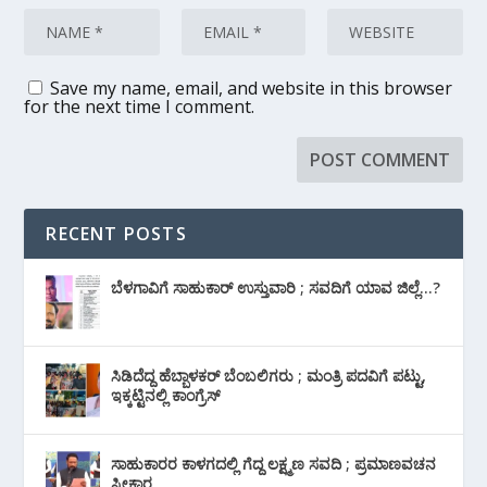
Save my name, email, and website in this browser
for the next time I comment.
RECENT POSTS
ಬೆಳಗಾವಿಗೆ ಸಾಹುಕಾರ್ ಉಸ್ತುವಾರಿ ; ಸವದಿಗೆ ಯಾವ ಜಿಲ್ಲೆ…?
ಸಿಡಿದೆದ್ದ ಹೆಬ್ಬಾಳಕರ್ ಬೆಂಬಲಿಗರು ; ಮಂತ್ರಿ ಪದವಿಗೆ ‌ಪಟ್ಟು,
ಇಕ್ಕಟ್ಟಿನಲ್ಲಿ ಕಾಂಗ್ರೆಸ್
ಸಾಹುಕಾರರ ಕಾಳಗದಲ್ಲಿ ಗೆದ್ದ ಲಕ್ಷ್ಮಣ ಸವದಿ ; ಪ್ರಮಾಣವಚನ
ಸ್ವೀಕಾರ