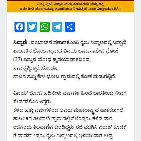
F
T
W
T
S
ac
w
h
el
h
ನಿಪ್ಪಾಣಿ :
ಪಂಜಾಬ್‌ನ ಪಠಾಣ್‌ಕೋಟ ರೈಲು ನಿಲ್ದಾಣದಲ್ಲಿ ನಿಪ್ಪಾಣಿ
e
itt
at
e
ar
ತಾಲೂಕಿನ ಭೋಜ ಗ್ರಾಮದ ವಿನಯ ಬಾಬಾಸಾಹೇಬ ಭೋಜೆ
b
er
s
gr
e
(37) ಎನ್ನುವ ಯೋಧ ಹೃದಯಾಘಾತದಿಂದ
o
A
a
ಸಾವನ್ನಪ್ಪಿದ್ದಾರೆ.ಯೋಧನ
o
p
m
ಸಾವಿನ ಸುದ್ದಿ ಕೇಳಿ ಭೋಜ ಗ್ರಾಮದಲ್ಲಿ ಶೋಕ ಮಡುಗಟ್ಟಿದೆ.
k
p
ವಿನಯ್ ಭೋಜೆ ಹದಿನೇಳು ವರ್ಷಗಳ ಹಿಂದೆ ಭಾರತೀಯ ಸೇನೆಗೆ
ಸೇರ್ಪಡೆಗೊಂಡಿದ್ದರು.
ಕಳೆದ ಹತ್ತು ವರ್ಷಗಳಿಂದ ಅವರು ಮಹಾರಾಷ್ಟ್ರದ ಹಾತಕಣಗಲೆ
ತಾಲೂಕಿನ ತಿಲವಾಣಿ ಗ್ರಾಮದಲ್ಲಿ ನೆಲೆಸಿದ್ದರು. ಕಳೆದ ವಾರ
ರಜೆಗೆಂದು ತಿಲವಾಣಿಗೆ ಬಂದಿದ್ದರು. ರಜೆ ಮುಗಿಸಿ ಪಠಾಣ್ ಕೋಟ್
ಗೆ ವಾಪಸಾಗಿದ್ದರು. ರೈಲು ನಿಲ್ದಾಣದಲ್ಲಿ ಇಳಿಯುವಾಗ ತೀವ್ರ