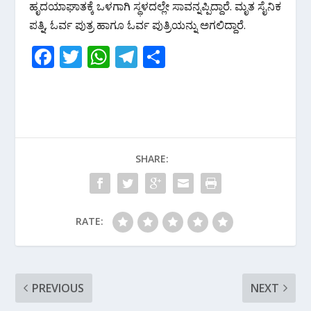
ಹೃದಯಾಘಾತಕ್ಕೆ ಒಳಗಾಗಿ ಸ್ಥಳದಲ್ಲೇ ಸಾವನ್ನಪ್ಪಿದ್ದಾರೆ. ಮೃತ ಸೈನಿಕ
ಪತ್ನಿ, ಓರ್ವ ಪುತ್ರ ಹಾಗೂ ಓರ್ವ ಪುತ್ರಿಯನ್ನು ಅಗಲಿದ್ದಾರೆ.
F
T
W
T
S
ac
w
h
el
h
e
itt
at
e
ar
b
er
s
gr
e
o
A
a
SHARE:
o
p
m
k
p
RATE:
PREVIOUS
NEXT