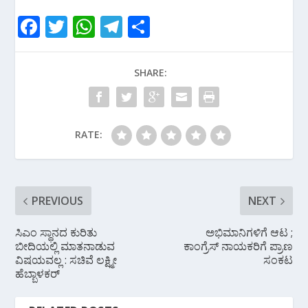
F
T
W
T
S
ac
w
h
el
h
e
itt
at
e
ar
SHARE:
b
er
s
gr
e
o
A
a
o
p
m
RATE:
k
p
PREVIOUS
NEXT
ಸಿಎಂ ಸ್ಥಾನದ ಕುರಿತು
ಅಭಿಮಾನಿಗಳಿಗೆ ಆಟ ;
ಬೀದಿಯಲ್ಲಿ ಮಾತನಾಡುವ
ಕಾಂಗ್ರೆಸ್ ನಾಯಕರಿಗೆ ಪ್ರಾಣ
ವಿಷಯವಲ್ಲ : ಸಚಿವೆ ಲಕ್ಷ್ಮೀ
ಸಂಕಟ
ಹೆಬ್ಬಾಳಕರ್