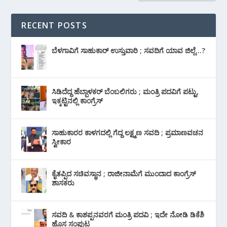
RECENT POSTS
ಬೆಳಗಾವಿಗೆ ಸಾಹುಕಾರ್ ಉಸ್ತುವಾರಿ ; ಸವದಿಗೆ ಯಾವ ಜಿಲ್ಲೆ…?
ಸಿಡಿದೆದ್ದ ಹೆಬ್ಬಾಳಕರ್ ಬೆಂಬಲಿಗರು ; ಮಂತ್ರಿ ಪದವಿಗೆ ‌ಪಟ್ಟು,
ಇಕ್ಕಟ್ಟಿನಲ್ಲಿ ಕಾಂಗ್ರೆಸ್
ಸಾಹುಕಾರರ ಕಾಳಗದಲ್ಲಿ ಗೆದ್ದ ಲಕ್ಷ್ಮಣ ಸವದಿ ; ಪ್ರಮಾಣವಚನ
ಸ್ವೀಕಾರ
ಕೈತಪ್ಪಿದ ಸಚಿವಸ್ಥಾನ ; ರಾಜೀನಾಮೆಗೆ ಮುಂದಾದ ಕಾಂಗ್ರೆಸ್
‌ಶಾಸಕರು
ಸವದಿ & ಕಾಶಪ್ಪನವರಗೆ ಮಂತ್ರಿ ಪದವಿ ; ಇದೇ ನೋಡಿ‌ ಡಿಕೆಶಿ
ಹೊಸ ಸಂಪುಟ