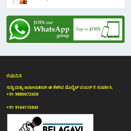
ಗಮನಿಸಿ
ಸುದ್ದಿ ಮತ್ತು ಜಾಹೀರಾತಿಗಾಗಿ ಈ ಕೆಳಗಿನ ಮೊಬೈಲ್ ನಂಬರ್ ಗೆ ಸಂಪರ್ಕಿಸಿ.
+91 9880072438
+91 9164115843