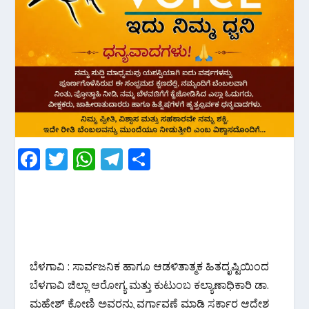
F
T
W
T
S
ac
w
h
el
h
e
itt
at
e
ar
b
er
s
gr
e
o
A
a
o
p
m
ಬೆಳಗಾವಿ : ಸಾರ್ವಜನಿಕ ಹಾಗೂ ಆಡಳಿತಾತ್ಮಕ ಹಿತದೃಷ್ಟಿಯಿಂದ
k
p
ಬೆಳಗಾವಿ ಜಿಲ್ಲಾ ಆರೋಗ್ಯ ಮತ್ತು ಕುಟುಂಬ ಕಲ್ಯಾಣಾಧಿಕಾರಿ ಡಾ.
ಮಹೇಶ್ ಕೋಣಿ ಅವರನ್ನು ವರ್ಗಾವಣೆ ಮಾಡಿ ಸರ್ಕಾರ ಆದೇಶ